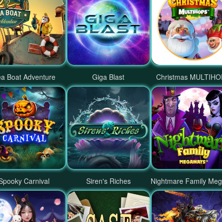
a Boat Adventure
Giga Blast
Christmas MULTIHO
Spooky Carnival
Siren's Riches