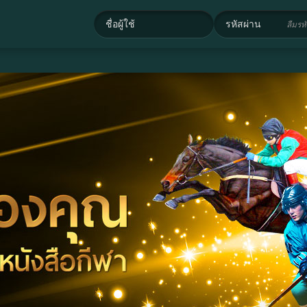
ลืมรห