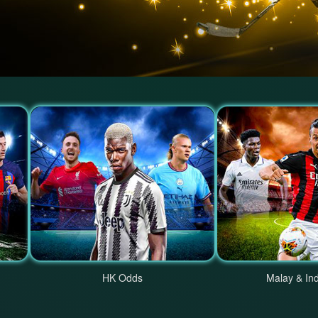
HK Odds
Malay & In