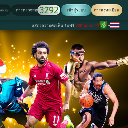
เข้าสู่ระบบ
การลงทะเบียน
ัสผ่าน
แสดงความคิดเห็น รับฟรี
เพิ่มล่าสุด: เดิมพัน เหมือง B2B - ดราก้อนทาวเวอร์ บน
200 ดอลลาร์!