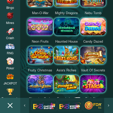
Bingo
Man-O-War
Mighty Dragons
Nebu Tomb
Mines
Crash
Neon Fruits
Haunted House
Candy Dazed
RNG
Poker
Fruity Christmas
Asia's Riches
Vault Of Secrets
JACKPOT
Tournaments
Olympian Gods
Frogo’s Luck
Fruit Stars
คำถามที่ถาม
บ้าน
ติดต่อเรา
Hot Games
บ่อย