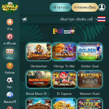
เข้าสู่ระบบ
การลงทะเบียน
เพิ่มล่าสุด: เดิมพัน เหมือง B2B 
บ้าน
คาสิโน สด
สล็อต
Oktoberfest
Vikings To War
Golden Goal
Fortune
กีฬา
Blood Moon Rising
El Capone
Western Rush
ล๊อตเตอร์รี่