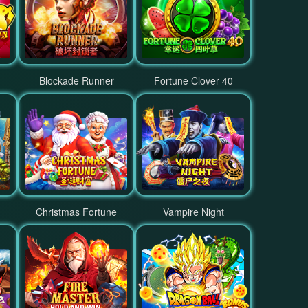
Blockade Runner
Fortune Clover 40
Christmas Fortune
Vampire Night