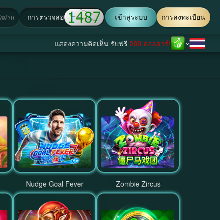
เข้าสู่ระบบ
การลงทะเบียน
ัสผ่าน
เพิ่มล่าสุด: เดิมพัน เหมือง B2B - ดราก้อนทาวเวอร์ บนเว็บไ
แสดงความคิดเห็น รับฟรี
200 ดอลลาร์!
Nudge Goal Fever
Zombie Zircus